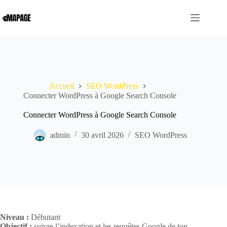
Passer
au
contenu
Accueil
SEO WordPress
Connecter WordPress à Google Search Console
Connecter WordPress à Google Search Console
admin
30 avril 2026
SEO WordPress
Niveau :
Débutant
Objectif :
suivre l’indexation et les requêtes Google de ton