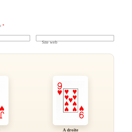
ec
*
Site web
e
A droite