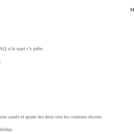
M
Q si le sujet s’y prête.
.
liens cassés et ajoute des liens vers les contenus récents.
 médias.