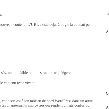
A
ré
s.
un nouveau contenu. L’URL existe déjà, Google la connaît peut-
Ar
és, un title faible ou une structure trop légère.
 le contenu reste vivant.
C
, connecte-toi à ton tableau de bord WordPress dans un autre
ite les changements improvisés qui rendent un site confus ou
A